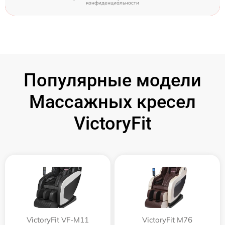
конфиденциальности
Популярные модели
Массажных кресел
VictoryFit
VictoryFit VF-M11
VictoryFit M76