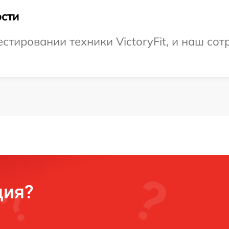
сти
тировании техники VictoryFit, и наш сот
ция?