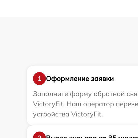
Оформление заявки
1
Заполните форму обратной связ
VictoryFit. Наш оператор пере
устройства VictoryFit.
Выезд курьера за 35 минут
2