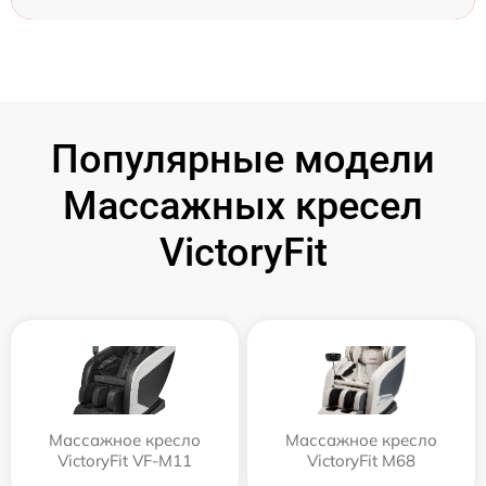
Популярные модели
Массажных кресел
VictoryFit
Массажное кресло
Массажное кресло
VictoryFit VF-M11
VictoryFit M68