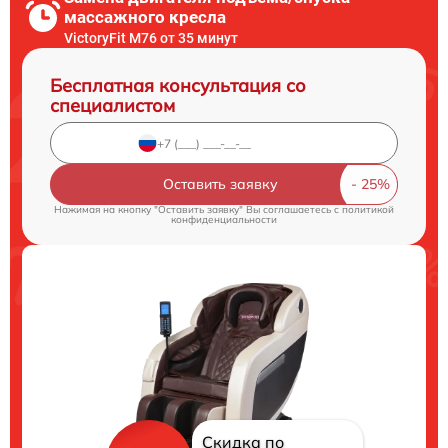
массажного кресла
VictoryFit M76 от 35 минут
Бесплатная консультация со
специалистом
Оставить заявку
Нажимая на кнопку "Оставить заявку" Вы соглашаетесь c
политикой
конфиденциальности
Скидка по