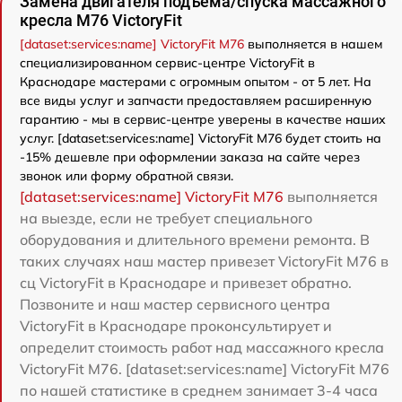
Замена двигателя подъема/спуска массажного
кресла M76 VictoryFit
[dataset:services:name] VictoryFit M76
выполняется в нашем
специализированном сервис-центре VictoryFit в
Краснодаре мастерами с огромным опытом - от 5 лет. На
все виды услуг и запчасти предоставляем расширенную
гарантию - мы в сервис-центре уверены в качестве наших
услуг. [dataset:services:name] VictoryFit M76 будет стоить на
-15% дешевле при оформлении заказа на сайте через
звонок или форму обратной связи.
[dataset:services:name] VictoryFit M76
выполняется
на выезде, если не требует специального
оборудования и длительного времени ремонта. В
таких случаях наш мастер привезет VictoryFit M76 в
сц VictoryFit в Краснодаре и привезет обратно.
Позвоните и наш мастер сервисного центра
VictoryFit в Краснодаре проконсультирует и
определит стоимость работ над массажного кресла
VictoryFit M76. [dataset:services:name] VictoryFit M76
по нашей статистике в среднем занимает 3-4 часа