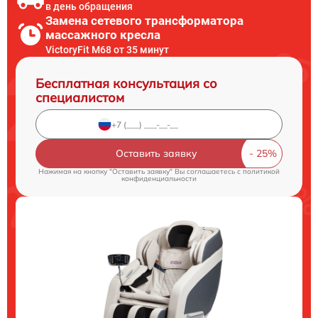
в день обращения
Замена сетевого трансформатора
массажного кресла
VictoryFit M68 от 35 минут
Бесплатная консультация со
специалистом
Оставить заявку
Нажимая на кнопку "Оставить заявку" Вы соглашаетесь c
политикой
конфиденциальности