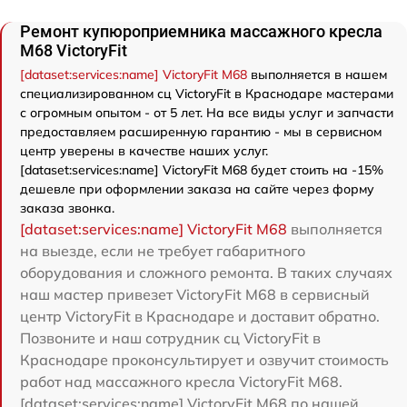
Ремонт купюроприемника массажного кресла
M68 VictoryFit
[dataset:services:name] VictoryFit M68
выполняется в нашем
специализированном сц VictoryFit в Краснодаре мастерами
с огромным опытом - от 5 лет. На все виды услуг и запчасти
предоставляем расширенную гарантию - мы в сервисном
центр уверены в качестве наших услуг.
[dataset:services:name] VictoryFit M68 будет стоить на -15%
дешевле при оформлении заказа на сайте через форму
заказа звонка.
[dataset:services:name] VictoryFit M68
выполняется
на выезде, если не требует габаритного
оборудования и сложного ремонта. В таких случаях
наш мастер привезет VictoryFit M68 в сервисный
центр VictoryFit в Краснодаре и доставит обратно.
Позвоните и наш сотрудник сц VictoryFit в
Краснодаре проконсультирует и озвучит стоимость
работ над массажного кресла VictoryFit M68.
[dataset:services:name] VictoryFit M68 по нашей